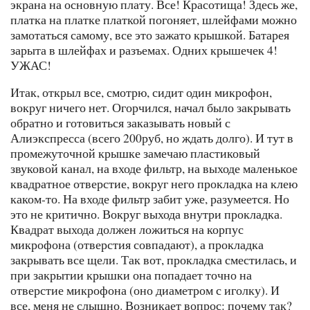
экрана на основную плату. Все! Красотища! Здесь же,
платка на платке платкой погоняет, шлейфами можно
замотаться самому, все это зажато крышкой. Батарея
зарыта в шлейфах и разъемах. Одних крышечек 4!
УЖАС!
Итак, открыл все, смотрю, сидит один микрофон,
вокруг ничего нет. Огорчился, начал было закрывать
обратно и готовиться заказывать новый с
Алиэкспресса (всего 200руб, но ждать долго). И тут в
промежуточной крышке замечаю пластиковый
звуковой канал, на входе фильтр, на выходе маленькое
квадратное отверстие, вокруг него прокладка на клею
каком-то. На входе фильтр забит уже, разумеется. Но
это не критично. Вокруг выхода внутри прокладка.
Квадрат выхода должен ложиться на корпус
микрофона (отверстия совпадают), а прокладка
закрывать все щели. Так вот, прокладка сместилась, и
при закрытии крышки она попадает точно на
отверстие микрофона (оно диаметром с иголку). И
все, меня не слышно. Возникает вопрос: почему так?