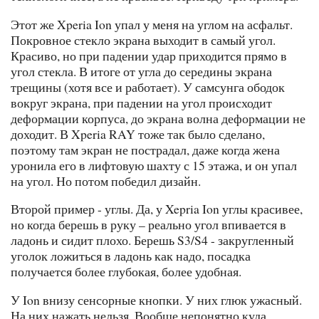
Этот же Xperia Ion упал у меня на углом на асфальт.
Покровное стекло экрана выходит в самый угол.
Красиво, но при падении удар приходится прямо в
угол стекла. В итоге от угла до середины экрана
трещины (хотя все и работает). У самсунга ободок
вокруг экрана, при падении на угол происходит
деформации корпуса, до экрана волна деформации не
доходит. В Xperia RAY тоже так было сделано,
поэтому там экран не пострадал, даже когда жена
уронила его в лифтовую шахту с 15 этажа, и он упал
на угол. Но потом победил дизайн.
Второй пример - углы. Да, у Xepria Ion углы красивее,
но когда берешь в руку – реально угол впивается в
ладонь и сидит плохо. Берешь S3/S4 - закругленный
уголок ложиться в ладонь как надо, посадка
получается более глубокая, более удобная.
У Ion внизу сенсорные кнопки. У них глюк ужасный.
На них нажать нельзя. Вообще непонятно куда