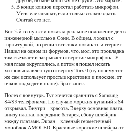
другой, но мне копаться не с руки. Это маразм.
В конце концов перестал работать микрофон.
Меня еле слышат, если только сильно орать.
Считай его нет.
Вот 5-й то пункт и показал реальное положение дел в
инженерной мыслью в Сони. В общем, я ходил с
гарнитуркой, но решил все-таки покапать интернет.
Нашел на одном из форумов, что, мол, это прокладка
там съезжает и закрывает отверстие микрофона. У
мня глаза округлились, а потом я пошел искать
хитровыплавленную отвертку Torx 0 (ну почему тот
же сам использует простые крестовки и плоские, от
очков подходят вполне). Брат занес.
Полез я вовнутрь. Тут хочется сравнить с Samsung
S4/S3 телефонами. По случаю морских купаний я S4
открывал. Внутри – красота. Вверху основная плата,
внизу платка, посредине батарея, сбоку шлейфик
между платами. Экран – клееный герметичный
моноблок AMOLED. Красивые короткие шлейфы от