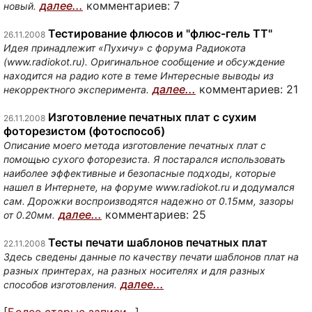
далее...
комментариев: 7
новый.
Тестирование флюсов и "флюс-гель ТТ"
26.11.2008
Идея принадлежит «Пухичу» с форума Радиокота
(www.radiokot.ru). Оригинальное сообщение и обсуждение
находится на радио коте в теме Интересные выводы из
далее...
комментариев: 21
некорректного эксперимента.
Изготовление печатных плат с сухим
26.11.2008
фоторезистом (фотоспособ)
Описание моего метода изготовление печатных плат с
помощью сухого фоторезиста. Я постарался использовать
наиболее эффективные и безопасные подходы, которые
нашел в Интернете, на форуме www.radiokot.ru и додумался
сам. Дорожки воспроизводятся надежно от 0.15мм, зазоры
далее...
комментариев: 25
от 0.20мм.
Тесты печати шаблонов печатных плат
22.11.2008
Здесь сведены данные по качеству печати шаблонов плат на
разных принтерах, на разных носителях и для разных
далее...
способов изготовления.
[
Более старые записи...
]