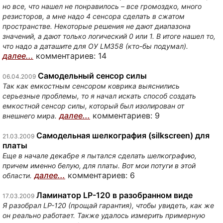
но все, что нашел не понравилось – все громоздко, много
резисторов, а мне надо 4 сенсора сделать в сжатом
пространстве. Некоторые решения не дают диапазона
значений, а дают только логический 0 или 1. В итоге нашел то,
что надо а даташите для ОУ LM358 (кто-бы подумал).
далее...
комментариев: 14
Самодельный сенсор силы
06.04.2009
Так как емкостным сенсором коврика выяснились
серьезные проблемы, то я начал искать способ создать
емкостной сенсор силы, который был изолирован от
далее...
комментариев: 9
внешнего мира.
Самодельная шелкография (silkscreen) для
21.03.2009
платы
Еще в начале декабре я пытался сделать шелкографию,
причем именно белую, для платы. Вот мои потуги в этой
далее...
комментариев: 6
области.
Ламинатор LP-120 в разобранном виде
17.03.2009
Я разобрал LP-120 (прощай гарантия), чтобы увидеть, как же
он реально работает. Также удалось измерить примерную