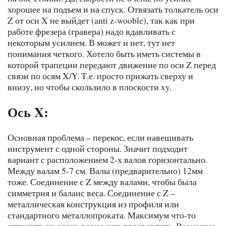
хорошее на подъем и на спуск. Отвязать толкатель оси
Z от оси X не выйдет (anti z-wooble), так как при
работе фрезера (гравера) надо вдавливать с
некоторым усилием. В может и нет, тут нет
понимания четкого. Хотело быть иметь системы в
которой трапеции передают движение по оси Z перед
связи по осям X/Y. Т.е. просто прижать сверху и
внизу, но чтобы скользило в плоскости xy.
Ось X:
Основная проблема – перекос, если навешивать
инструмент с одной стороны. Значит подходит
вариант с расположением 2-х валов горизонтально.
Между валам 5-7 см. Валы (предварительно) 12мм
тоже. Соединение с Z между валами, чтобы была
симметрия и баланс веса. Соединение с Z –
металлическая конструкция из профиля или
стандартного металлопроката. Максимум что-то
отпилить не очень ровно или просверлить. Возможно