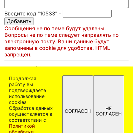
Введите код "10533" -
Сообщения не по теме будут удалены.
Вопросы не по теме следует направлять по
электронную почту. Ваши данные будут
запомнены в cookie для удобства. HTML
запрещен.
(C)1999-2025 Артем Кучин
Email:
artem@artem.ru
Продолжая
работу вы
Политика в отношении обработки персональных
подтверждаете
данных
использование
При использовании материалов ссылка на сайта
сооkiеѕ.
www.artem.ru обязательна! Автор оставляет за
Обработка данных
НЕ
СОГЛАСЕН
собой право отказать в праве использования
СОГЛАСЕН
осуществляется в
материалов на безвозмездной основе без
соответствии с
объяснения причин. Материалы сайта защищены
Политикой
законом об авторских и смежных правах.
обработки