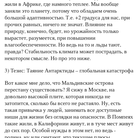
жили в Африке, где намного теплее. Мы вообще
заняли это планету, потому что обладаем очень
большой адаптивностью. Т.е. +2 градуса для нас, при
прочих равных, ничего не значат. Влияние на
природу, конечно, будет, но урожайность только
вырастет, разумеется, при повышении
влагообеспеченности. Но ведь на то и льды тают,
правда? Стабильность климата может пострадать, в
некотором смысле. Но про это ниже.
3) Тезис: Таяние Антарктиды – глобальная катастрофа
Вот какое мне дело, что Мальдивские острова
перестану существовать? Я сижу в Москве, на
довольно высокой плите, которая никогда не
затопится, сколько бы всего не растаяло. Ну, есть
такая привычка у людей, занимать все доступные
ниши для жизни без оглядки на опасности. В Помпеях
такие жили, в Калифорнии живут, и в туче мест живут
до сих пор. Особой нужды в этом нет, но ведь -
родина, ну или считают, что текущие плюсы