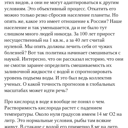
этих видов, а они не могут адаптироваться к другим
условиям. Это объективный процесс. Откатить его
можно только резко сбросив население планеты. Но
опять же, какое это имеет отношение к России? Наше
население и так уменьшается, да и не было тут
слишком много людей никогда. За 100 лет прирост
несущественный на 1 кв.м., а за 40 лет считай
нулевой. Мы опять должны лечить себя от чужих
болезней? Вот так политика начинает смешиваться с
наукой. Интересно, что он рассказал историю, что они
не смогли заранее определить смешиваемость их
заливочной жидкости с водой и спрогнозировать
уровень подъема воды. И это был ведь коллектив
ученых. О какой точность прогнозов в глобальных
масштабах может идти речь?
Про кислород в воде я вообще не понял о чем.
Растворимость кислорода растет с падением
температуры. Около нуля градусов имеем 14 мг О2 на
литр. Это нормальные условия, рыбы там всякие
живут. В стакане с водой его примерно 8 мг на литр.