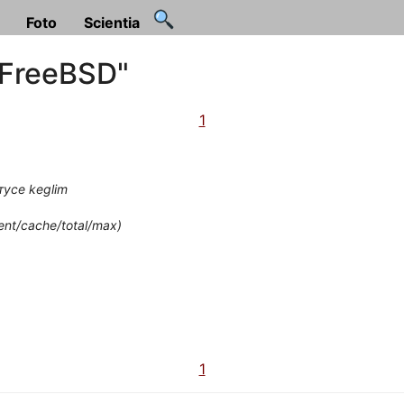
Foto
Scientia
"FreeBSD"
1
тусе keglim
ent/cache/total/max)
1