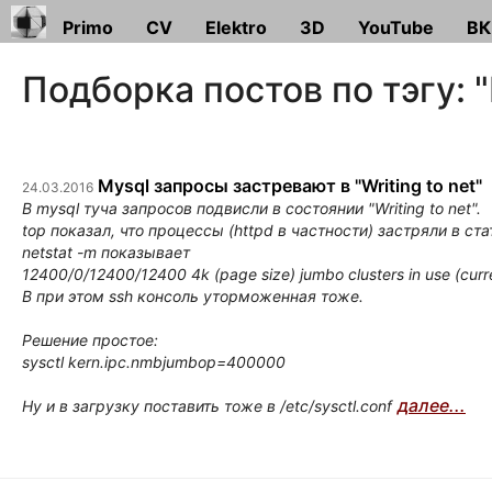
Primo
CV
Elektro
3D
YouTube
ВК
Подборка постов по тэгу: 
Mysql запросы застревают в "Writing to net"
24.03.2016
В mysql туча запросов подвисли в состоянии "Writing to net".
top показал, что процессы (httpd в частности) застряли в ста
netstat -m показывает
12400/0/12400/12400 4k (page size) jumbo clusters in use (curr
B при этом ssh консоль уторможенная тоже.
Решение простое:
sysctl kern.ipc.nmbjumbop=400000
далее...
Ну и в загрузку поставить тоже в /etc/sysctl.conf