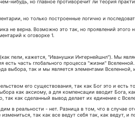
чем-нибудь, но главное противоречит ли теория практи
ентарии, но только построенные логично и последовате
зика не верна. Возможно это так, но проявлений этого 
ентарий к оговорке 1.
 (как пели, кажется, "Иванушки Интернейшнл"). Мы яв
ия есть часть глобального процесса "жизни" Вселенной
ода выбора, так и мы является элементами Вселенной, 
ательством его существования, так как Бог это и есть 
бора как аксиому, а для компенсации вводит Бога, ка
о, так как сделанный вывод делает их единение с Всел
дим в реальности - нет. Разница в том, что в случае 
змениться, так как все ведут себя так, как ведут, и по