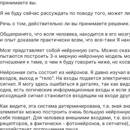
принимаете вы.
Я не буду сейчас рассуждать по поводу того, может л
Речь о том, действительно ли вы принимаете решение.
Общепринято, что воля человека, находится в его мозг
и опыт доказали практически всем, что все-таки Я нахо
Мозг представляет собой нейронную сеть. Можно сказа
пытаются построить 3-х мерную нейронную модель моз
отношения к теме, о чем я буду говорить ниже, но кос
Нейронная сеть состоит из нейронов. Я давно изучал в
входов, выход и "тело". На входы подается электриче
сигнал. Я могу здесь ошибаться в деталях, так как вид
одна, есть логические информационные входы и если зн
исходящий сигнал становится входящим на входе друг
Как видите, эта система детерминирована, т.е. зная зна
элементах можно построить очень большую нейронную с
себя поведет. Для человека внешними входами, т.е. вх
рецепторов, а фактически - фотонейронов, в сетчатке)
воздействует поглощаемая пища.