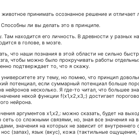
и животное принимать осознанное решение и отличает л
 Способны ли вы делать это в принципе.
у. Там находится его личность. В древности у разных 
дится в голове, в мозге.
ть, что наши познания в этой области не сильно быст
га, чтобы можно было прокручивать работы отдельных 
венно подтверждает то, что я скажу.
 университете эту тему, но помню, что принцип доволь
ский потенциал, если суммарный потенциал больше пор
ов нейронов несколько. Я где-то читал, что большее зн
ачение некой функции f(x1,x2,x3,:) достигает порогово
ого нейрона.
чения аргументов x1,x2,: можно сказать, будет на выход
еть со сложными связями, но, зная все значения на в
одами, значения на которых не зависит от внутреннего
, нос (запах), язык (вкус), кожа (тактильные ощущения