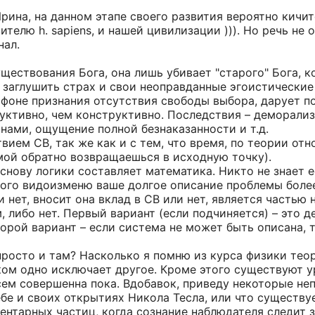
Ирина, на данном этапе своего развития вероятно кич
елю h. sapiens, и нашей цивилизации ))). Но речь не о
нал.
ществования Бога, она лишь убивает "старого" Бога, 
 заглушить страх и свои неоправданные эгоистические
 фоне признания отсутствия свободы выбора, дарует по
руктивно, чем конструктивно. Последствия – деморали
нами, ощущение полной безнаказанности и т.д.
ием СВ, так же как и с тем, что время, по теории отн
мой обратно возвращаешься в исходную точку).
нову логики составляет математика. Никто не знает ее
емного видоизменю ваше долгое описание проблемы бол
 нет, вносит она вклад в СВ или нет, является частью 
, либо нет. Первый вариант (если подчиняется) – это д
орой вариант – если система не может быть описана, т
 просто и там? Насколько я помню из курса физики тео
ом одно исключает другое. Кроме этого существуют у
всем совершенна пока. Вдобавок, приведу некоторые 
себе и своих открытиях Никола Тесла, или что существ
ентарных частиц, когда сознание наблюдателя следит 