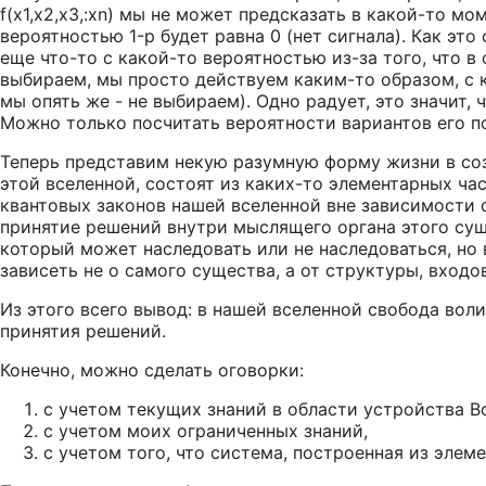
f(x1,x2,x3,:xn) мы не может предсказать в какой-то мо
вероятностью 1-p будет равна 0 (нет сигнала). Как эт
еще что-то с какой-то вероятностью из-за того, что 
выбираем, мы просто действуем каким-то образом, с к
мы опять же - не выбираем). Одно радует, это значит,
Можно только посчитать вероятности вариантов его по
Теперь представим некую разумную форму жизни в созве
этой вселенной, состоят из каких-то элементарных ча
квантовых законов нашей вселенной вне зависимости о
принятие решений внутри мыслящего органа этого сущ
который может наследовать или не наследоваться, но 
зависеть не о самого существа, а от структуры, вход
Из этого всего вывод: в нашей вселенной свобода вол
принятия решений.
Конечно, можно сделать оговорки:
с учетом текущих знаний в области устройства В
с учетом моих ограниченных знаний,
с учетом того, что система, построенная из элем