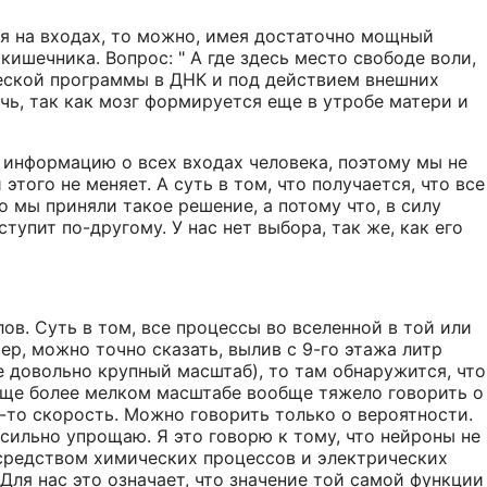
ия на входах, то можно, имея достаточно мощный
ишечника. Вопрос: " А где здесь место свободе воли,
ческой программы в ДНК и под действием внешних
чь, так как мозг формируется еще в утробе матери и
ь информацию о всех входах человека, поэтому мы не
того не меняет. А суть в том, что получается, что все
 мы приняли такое решение, а потому что, в силу
упит по-другому. У нас нет выбора, так же, как его
ов. Суть в том, все процессы во вселенной в той или
р, можно точно сказать, вылив с 9-го этажа литр
е довольно крупный масштаб), то там обнаружится, что
 еще более мелком масштабе вообще тяжело говорить о
ю-то скорость. Можно говорить только о вероятности.
е сильно упрощаю. Я это говорю к тому, что нейроны не
осредством химических процессов и электрических
 Для нас это означает, что значение той самой функции