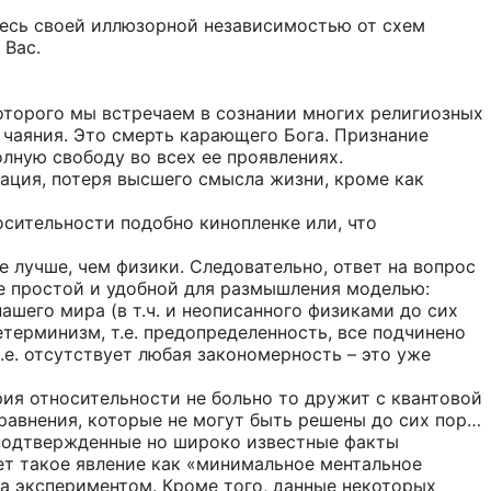
итесь своей иллюзорной независимостью от схем
 Вас.
которого мы встречаем в сознании многих религиозных
 чаяния. Это смерть карающего Бога. Признание
лную свободу во всех ее проявлениях.
зация, потеря высшего смысла жизни, кроме как
осительности подобно кинопленке или, что
 лучше, чем физики. Следовательно, ответ на вопрос
ее простой и удобной для размышления моделью:
нашего мира (в т.ч. и неописанного физиками до сих
етерминизм, т.е. предопределенность, все подчинено
.е. отсутствует любая закономерность – это уже
рия относительности не больно то дружит с квантовой
равнения, которые не могут быть решены до сих пор…
неподтвержденные но широко известные факты
ует такое явление как «минимальное ментальное
за экспериментом. Кроме того, данные некоторых