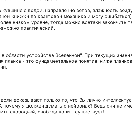
кувшине с водой, направление ветра, влажность возду
одной книжки по квантовой механике и могу ошибаться)
более низком уровне, тогда можно всетаки закончить т
возможно практический.
 в области устройства Вселенной". При текущих знания
ня планка - это фундаментальное понятие, ниже планко
ни.
 воли доказывают только то, что Вы лично интеллект
А почему я должен думать о нейронах? Ведь они не им
лить свободней, свобода воли – существует!