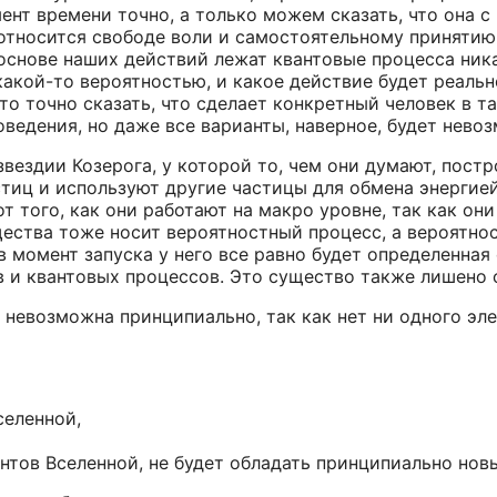
мент времени точно, а только можем сказать, что она с 
о относится свободе воли и самостоятельному принятию
в основе наших действий лежат квантовые процесса ник
акой-то вероятностью, и какое действие будет реально
 что точно сказать, что сделает конкретный человек в
ведения, но даже все варианты, наверное, будет нево
здии Козерога, у которой то, чем они думают, построе
стиц и используют другие частицы для обмена энергией
т того, как они работают на макро уровне, так как он
ества тоже носит вероятностный процесс, а вероятнос
в момент запуска у него все равно будет определенная
ов и квантовых процессов. Это существо также лишено
и невозможна принципиально, так как нет ни одного эл
селенной,
ентов Вселенной, не будет обладать принципиально но