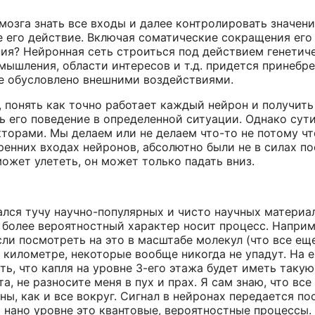
 мозга знать все входы и далее контролировать значен
 его действие. Включая соматические сокращения его к
ния? Нейронная сеть строиться под действием генети
ышления, области интересов и т.д. придется принебре
ие обусловлено внешними воздействиями.
а, понять как точно работает каждый нейрон и получит
 его поведение в определенной ситуации. Однако сути э
орами. Мы делаем или не делаем что-то не потому что
енних входах нейронов, абсолютно были не в силах пост
может улететь, он может только падать вниз.
ался тучу научно-популярных и чисто научных материал
более вероятностный характер носит процесс. Наприме
сли посмотреть на это в масштабе молекул (что все ещ
в километре, некоторые вообще никогда не упадут. На
ать, что капля на уровне 3-его этажа будет иметь таку
а, не разносите меня в пух и прах. Я сам знаю, что вс
ы, как и все вокруг. Сигнал в нейронах передается п
на нано уровне это квантовые, вероятностные процессы.