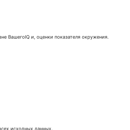
овне ВашегоIQ и, оценки показателя окружения.
всех исходных данных.