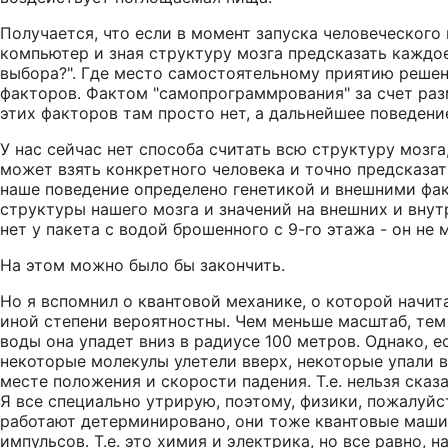
Получается, что если в момент запуска человеческого
компьютер и зная структуру мозга предсказать каждое
выбора?". Где место самостоятельному приятию реше
факторов. Фактом "самопрограммрования" за счет разм
этих факторов там просто нет, а дальнейшее поведен
У нас сейчас нет способа считать всю структуру мозг
может взять конкретного человека и точно предсказать
наше поведение определено генетикой и внешними факт
структуры нашего мозга и значений на внешних и внутр
нет у пакета с водой брошенного с 9-го этажа - он не 
На этом можно было бы закончить.
Но я вспомнил о квантовой механике, о которой начит
иной степени вероятностны. Чем меньше масштаб, тем 
воды она упадет вниз в радиусе 100 метров. Однако, е
некоторые молекулы улетели вверх, некоторые упали 
месте положения и скорости падения. Т.е. нельзя сказ
Я все специально утрирую, поэтому, физики, пожалуйст
работают детерминировано, они тоже квантовые машин
импульсов. Т.е. это химия и электрика, но все равно, 