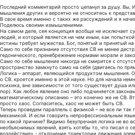
Последний комментарий просто цепанул за душу. Вы, 
мышления других и вероятно не относитесь к представит
В свое время именно с таких же рассуждений и я начи
Поделюсь своими измышлениями.
На самом деле, сея концепция вообще не исключает су
людей, и который является ни чем иным, как попыткой
истины требует мужества. Бог, понятый и принятый на
Само по себе признание отсутствия СВ не менее дест
гедонического, пренебрежение нормами морали и зако
Само по себе мышление никогда не смирится с отсутств
пространство замкнуто само на себя (двигаясь по пря
Логика – аппарат, являющийся продуктом мышления. Ос
о СВ. кроется именно в этой науке. Но для начала н
психика, вне зависимости от того существует душа или
пор). Как любое явление оно либо подчиняется законам
математическому описанию – это конечно же не СВ. Вт
просто хаос. Согласитесь, хаос не может быть СВ.
Теперь проведем параллель с физикой – не все ли так
механикой. И если говорить непрофессиональным язык
по какой причине? Видимо безупречная логика не во 
необъяснимых явлений, взять хотябы то, что писал о 
воздействие» - отклонение траектории движения элем