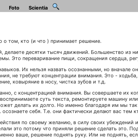
Foto
Scientia
о о том, кто (и что ) принимает решение.
й, делаете десятки тысяч движений. Большенство из ни
мы. Это переваривание пищи, сокращения сердца, регу
авыков. Их нельзя назвать осознанными, но вначале о
ния, не требуют концентрации внимания. Это - ходьба,
ие, ковыряние в носу, чистка зубов и т.д.
анно, с концентрацией внимания. Вы совершаете их ко
воспринимаете суть текста, ремонтируете машину или 
может делать их долго. Но именно благодаря им мы та
. осознаете себя. Т.е. они фактически делают вас тем к
ействия по своему желанию, в силу своих убеждений и
елали это потому что приняли решение сделать это. По
именно ваше, решение поднять руку. Или не поднять, ес