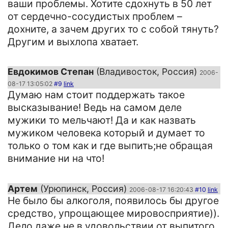
ваши проблемы. Хотите сдохнуть в 50 лет
от сердечно-сосудистых проблем –
дохните, а зачем других то с собой тянуть?
Другим и выхлопа хватает.
Евдокимов Степан
(Владивосток, Россия)
2006-
08-17 13:05:02
#9
link
Думаю нам стоит поддержать такое
высказывание! Ведь на самом деле
мужики то мельчают! Да и как назвать
мужиком человека который и думает то
только о том как и где выпить;не обращая
внимание ни на что!
Артем
(Урюпинск, Россия)
2006-08-17 16:20:43
#10
link
Не было бы алкоголя, появилось бы другое
средство, упрощающее мировосприятие)).
Дело даже не в удовольствии от выпитого,