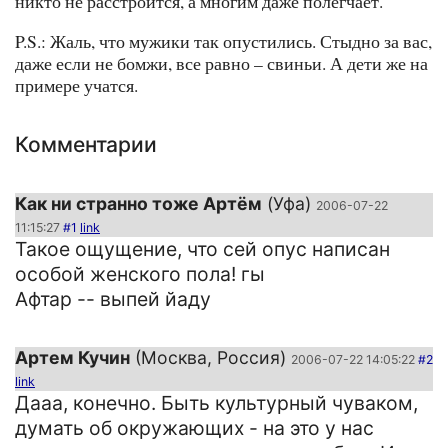
никто не расстроится, а многим даже полегчает.
P.S.: Жаль, что мужики так опустились. Стыдно за вас,
даже если не бомжи, все равно – свиньи. А дети же на
примере учатся.
Комментарии
Как ни странно тоже Артём
(Уфа)
2006-07-22
11:15:27
#1
link
Такое ощущение, что сей опус написан
особой женского пола! гы
Афтар -- выпей йаду
Артем Кучин
(Москва, Россия)
2006-07-22 14:05:22
#2
link
Дааа, конечно. Быть культурный чуваком,
думать об окружающих - на это у нас