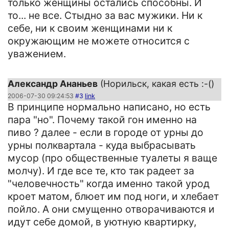
только женщины остались способны. И
то... не все. Стыдно за вас мужики. Ни к
себе, ни к своим женщинами ни к
окружающим не можете относится с
уважением.
Александр Ананьев
(Норильск, какая есть :-()
2006-07-30 09:24:53
#3
link
В принципе нормально написано, но есть
пара "но". Почему такой гон именно на
пиво ? далее - если в городе от урны до
урны полквартала - куда выбрасывать
мусор (про общественные туалеты я ваще
молчу). И где все те, кто так радеет за
"человечность" когда именно такой урод
кроет матом, блюет им под ноги, и хлебает
пойло. А они смущенно отворачиваются и
идут себе домой, в уютную квартирку,