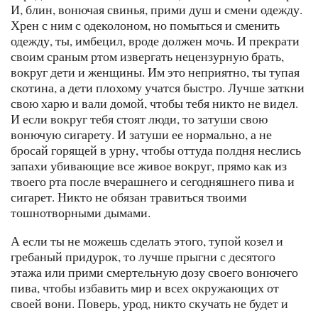
И, блин, вонючая свинья, прими душ и смени одежду.
Хрен с ним с одеколоном, но помыться и сменить
одежду, ты, имбецил, вроде должен мочь. И прекрати
своим сраным ртом извергать нецензурную брать,
вокруг дети и женщины. Им это неприятно, ты тупая
скотина, а дети плохому учатся быстро. Лучше заткни
свою харю и вали домой, чтобы тебя никто не видел.
И если вокруг тебя стоят люди, то затуши свою
вонючую сигарету. И затуши ее нормально, а не
бросай горящей в урну, чтобы оттуда полдня неслись
запахи убивающие все живое вокруг, прямо как из
твоего рта после вчерашнего и сегодняшнего пива и
сигарет. Никто не обязан травиться твоими
тошнотворными дымами.
А если ты не можешь сделать этого, тупой козел и
гребаный придурок, то лучше прыгни с десятого
этажа или прими смертельную дозу своего вонючего
пива, чтобы избавить мир и всех окружающих от
своей вони. Поверь, урод, никто скучать не будет и