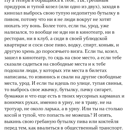
придурок и тупой козел (или одно из двух), заходя в
кинозал выбрось свою тупую недопитую бутылку в
пивом, потому что ни я не люди вокруг не хотят
нюхать эту вонь. Более того, если ты, урод, уже
нализался, то вообще не иди ни в кинотеатр, ни в
ресторан, ни в клуб, а сиди в своей ублюдской
квартирке и соси свое пиво, водку, спирт, коньяк, и
другую хрень до поросячьего визга. Если ты, козел,
зашел в кинотеатр, то сядь на свое место, а если тебе
сказали садиться на свободные места и к тебе
подошли люди, у которых эти места в билетах
написаны, то извинись и свали на другие свободные
места, урод. И если ты идешь по улице, тупая свинья,
то выбрось свое жвачку, бутылку, пачку сигарет,
бумажки и что еще есть в твоих мусорных карманах и
вонючих руках, именно в урну, не в траву, не на
тротуар, не около ларька, а в урну. Или ты на столько
косой и тупой, что попасть не можешь? И опять,
выкинь свою гребаную бутылку пива или коктейля
перед тем, как ввалиться в общественный транспорт.