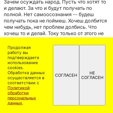
Зачем осуждать народ. Пусть что хотят то
и делают. За что и будут получать по
полной. Нет самоосознания -- будеш
получать пока не поймеш. Хочеш долбится
чем нибудь, нет проблем долбись. Что
хочеш то и делай. Току только от этого не
будет. Так и будеш вращатся в этом кругу.
А если прийдет осознание ты поймеш,"Да
Продолжая
что то не то я в жизни делаю". Может
работу вы
подтверждаете
направить в другое место свои
использование
усилия.Естественно если происходит
сооkiеѕ.
вышеописанная ситуация
Обработка данных
НЕ
СОГЛАСЕН
не нужно про свое бревно думать, а вести
СОГЛАСЕН
осуществляется в
соответствии с
себя спокойно. Пытать воспитывать
Политикой
товарищей мол " не курите " бестолку. Я в
обработки
кинотеатр не хожу именно по этому. А на
персональных
моей практике самое дешовое решение
данных
.
ситуация решалось словом. Були у меня