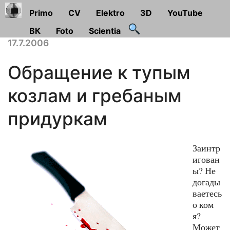
Primo
CV
Elektro
3D
YouTube
ВК
Foto
Scientia
17.7.2006
Обращение к тупым
козлам и гребаным
придуркам
Заинтр
игован
ы? Не
догады
ваетесь
о ком
я?
Может