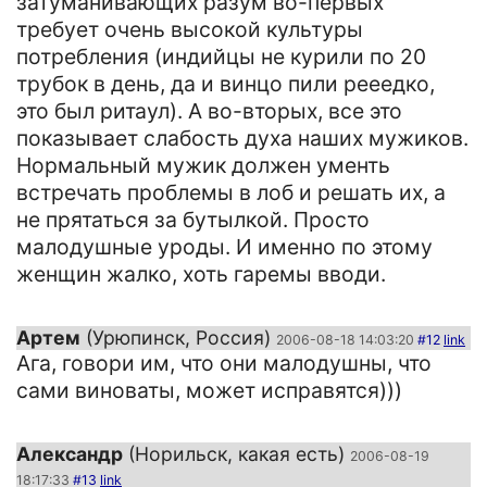
затуманивающих разум во-первых
требует очень высокой культуры
потребления (индийцы не курили по 20
трубок в день, да и винцо пили рееедко,
это был ритаул). А во-вторых, все это
показывает слабость духа наших мужиков.
Нормальный мужик должен ументь
встречать проблемы в лоб и решать их, а
не прятаться за бутылкой. Просто
малодушные уроды. И именно по этому
женщин жалко, хоть гаремы вводи.
Артем
(Урюпинск, Россия)
2006-08-18 14:03:20
#12
link
Ага, говори им, что они малодушны, что
сами виноваты, может исправятся)))
Александр
(Норильск, какая есть)
2006-08-19
18:17:33
#13
link