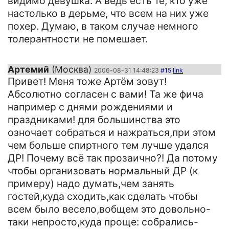
видимо девушка. А ведь есть те, кто уже
настолько в дерьме, что всем на них уже
похер. Думаю, в таком случае немного
толерантности не помешает.
Артемий
(Москва)
2006-08-31 14:48:23
#15
link
Привет! Меня тоже Артём зовут!
Абсолютно согласен с вами! Та же фича
например с днями рождениями и
праздниками! для большинства это
озночает собраться и нажраться,при этом
чем больше спиртного тем лучше удался
ДР! Почему всё так прозаично?! Да потому
чтобы организовать нормальный ДР (к
примеру) надо думать,чем занять
гостей,куда сходить,как сделать чтобы
всем было весело,вобщем это довольно-
таки непросто,куда проще: собрались-