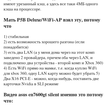
имеют урезанный кэш, а здесь все таки 4МБ одного
кэша на процессоре.
Мать P5B Deluxe/WiFi-AP взял эту, потому
что
1) стабильная
2) есть возможность хорошего разгона (если
понадобится)
3) есть два LAN (а у меня дома через на этот комп
заведено 2 провайдера, причем оба через LAN, и
подключено два устройства - второй комп и Xbox 360)
4) Есть WiFi прямо на мамке, т.е. когда куплю WiFi
для xbox 360, одну LAN карту можно будет убрать 5)
Два X16 PCI-E - можно, когда нибудь, поставить две
карточки Nvidia в SLI режиме
Видео asus en7600gt silent именно это потому
что: