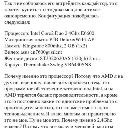
Так я не собираюсь его апгрейдить каждый год, то я
захотел купить что-то дико мощное и тихое
одновременно. Конфигурация подобралась
следующая:
Процессор: Intel Core2 Duo 2.4Ghz E6600
Материнская плата: P5B Deluxe/WiFi-AP
Память: Kingstone 800mhz, 2 GB (1x2)
Вилео: asus en7600gt silent
Жествие диски: ST3320620AS (320gb) 2 шт.
Корпус: Thermaltake Swing VB6430SNS
Почему именно это процессор? Потому что AMD я на
дух не переношу, после всех проблем с тем, что
программное обеспечение заточено под Intel, и на
AMD теряется баланс производительности, а кроме
этого постоянно какие-то идиотские проблемы то с
производительностью, то с совместимостью, то
тепловыделением. Я знаю, многим он нравится, но
это не мое. Ну не мое это. Почему именно 2.4Ghz
модель? Потому что все модели меньшей частоты