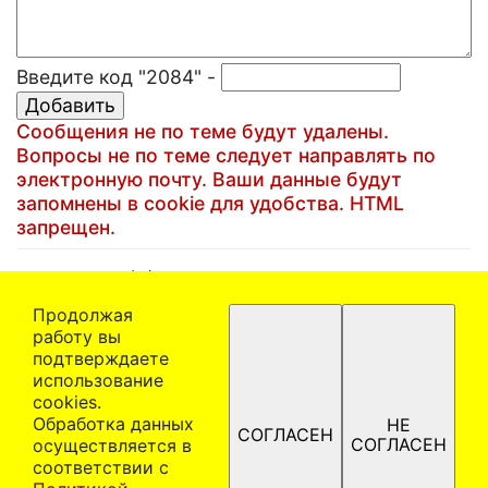
Введите код "2084" -
Сообщения не по теме будут удалены.
Вопросы не по теме следует направлять по
электронную почту. Ваши данные будут
запомнены в cookie для удобства. HTML
запрещен.
(C)1999-2025 Артем Кучин
Email:
artem@artem.ru
Продолжая
работу вы
Политика в отношении обработки персональных
подтверждаете
данных
использование
При использовании материалов ссылка на сайта
сооkiеѕ.
www.artem.ru обязательна! Автор оставляет за
Обработка данных
НЕ
СОГЛАСЕН
собой право отказать в праве использования
СОГЛАСЕН
осуществляется в
материалов на безвозмездной основе без
соответствии с
объяснения причин. Материалы сайта защищены