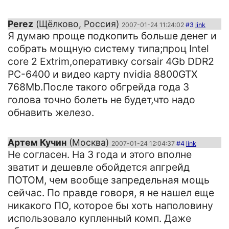
Perez
(Щёлково, Россия)
2007-01-24 11:24:02
#3
link
Я думаю проще подкопить больше денег и
собрать мощную систему типа;проц Intel
core 2 Extrim,оперативку corsair 4Gb DDR2
PC-6400 и видео карту nvidia 8800GTX
768Mb.После такого обгрейда года 3
голова точно болеть не будет,что надо
обнавить железо.
Артем Кучин
(Москва)
2007-01-24 12:04:37
#4
link
Не согласен. На 3 года и этого вполне
зватит и дешевле обойдется апгрейд
ПОТОМ, чем вообще запредельная мощь
сейчас. По правде говоря, я не нашел еще
никакого ПО, которое бы хоть наполовину
использовало купленный комп. Даже