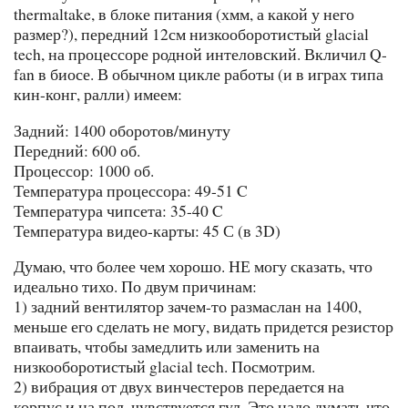
thermaltake, в блоке питания (хмм, а какой у него
размер?), передний 12см низкооборотистый glacial
tech, на процессоре родной интеловский. Вкличил Q-
fan в биосе. В обычном цикле работы (и в играх типа
кин-конг, ралли) имеем:
Задний: 1400 оборотов/минуту
Передний: 600 об.
Процессор: 1000 об.
Температура процессора: 49-51 C
Температура чипсета: 35-40 C
Температура видео-карты: 45 С (в 3D)
Думаю, что более чем хорошо. НЕ могу сказать, что
идеально тихо. По двум причинам:
1) задний вентилятор зачем-то размаслан на 1400,
меньше его сделать не могу, видать придется резистор
впаивать, чтобы замедлить или заменить на
низкооборотистый glacial tech. Посмотрим.
2) вибрация от двух винчестеров передается на
корпус и на пол, чувствуется гул. Это надо думать что