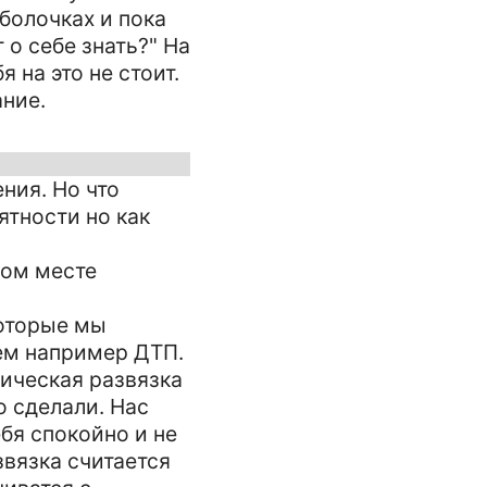
болочках и пока
 о себе знать?" На
 на это не стоит.
ание.
ния. Но что
ятности но как
бом месте
которые мы
ем например ДТП.
мическая развязка
о сделали. Нас
бя спокойно и не
звязка считается