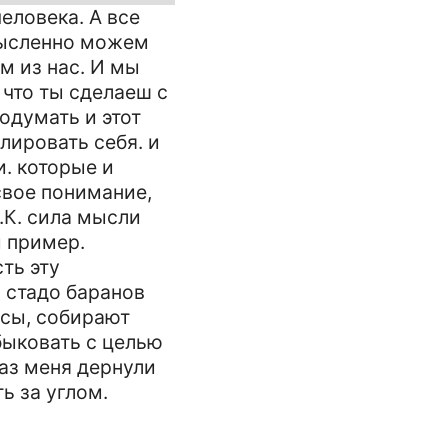
еловека. А все
 мысленно можем
м из нас. И мы
 что ты сделаеш с
одумать и этот
лировать себя. и
и. которые и
свое понимание,
.К. сила мысли
й пример.
ть эту
 стадо баранов
ссы, собирают
быковать с целью
раз меня дернули
ь за углом.