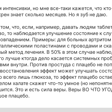
 интенсивки, но мне все-таки кажется, что кт
ен знает сколько месяцев. Но я зуб не даю.
 том, что, если, например, давать людям табле
тво, то наблюдается улучшение состояние к сл
совпадением. Примеры: для больных артрито
ллическими поластинами с проводами и сказ
й метод лечения. В 50% в этом случае набл
го лучше ктогда дело касается системных про
и внутри. Против простуда с плацебо не попр
и восстановления эффект может улучшать сост
о всего лишь глюкоза, то эффект плацебо остае
лом халате скажет что-то умное (но непонятн
шится. Это и есть сила веры. Веры ВО ЧТО УГ
шое плацебо.