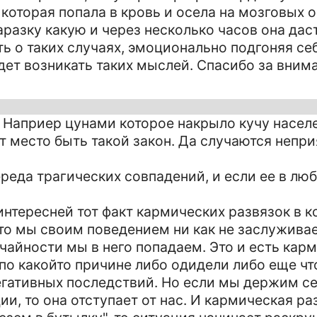
которая попала в кровь и осела на мозговых о
разку какую и через несколько часов она даст
ь о таких случаях, эмоционально подгоняя себя
дет возникать таких мыслей. Спасибо за вним
. Наприер цунами которое накрыло кучу населе
т место быть такой закон. Да случаются непри
ереда трагических совпадений, и если ее в лю
интересней тот факт кармических развязок в 
что мы своим поведением ни как не заслужива
учайности мы в него попадаем. Это и есть кар
по какойто причине либо одидели либо еще чт
егативных последствий. Но если мы держим се
и, то она отступает от нас. И кармическая ра