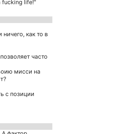
ucking life!"
ничего, как то в
позволяет часто
своию мисси на
ет?
ть с позиции
. А фактор