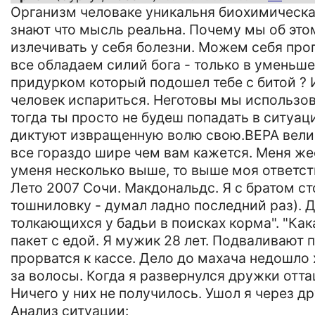
Организм человаке уникальня биохимическая
знают что мысль реальна. Почему мы об эт
излечивать у себя болезни. Можем себя про
все обладаем силий бога - только в уменьшен
придурком который подошел тебе с битой ? И
человек испариться. Неготовы мы использова
тогда ты просто не будеш попадать в ситуаци
диктуют извращенную волю свою.ВЕРА велика
все гораздо шире чем вам кажется. Меня же
уменя несколько выше, то выше моя ответст
Лето 2007 Сочи. Макдональдс. Я с братом сто
тошниловку - думал ладно последний раз). 
толкающихся у бадьи в поисках корма". "Кака
пакет с едой. Я мужик 28 лет. Подваливают
прорватся к кассе. Дело до махача недошло х
за волосы. Когда я развернулся дружки отта
Ничего у них не получилось. Ушол я через д
Анализ ситуации: