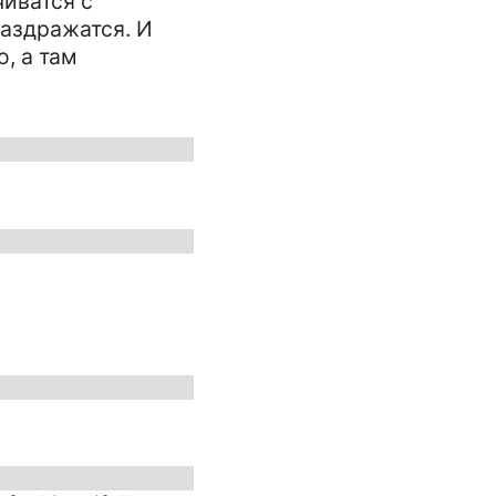
чиватся с
раздражатся. И
, а там