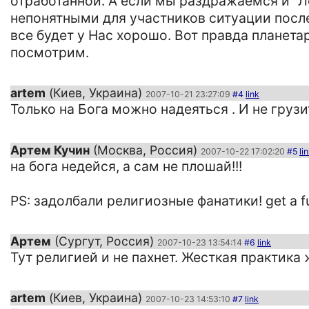
отработанной. А если мы раздражаемся и "Ле
непонятными для участников ситуации после
все будет у Нас хорошо. Вот правда планет
посмотрим.
artem
(Киев, Украина)
2007-10-21 23:27:09
#4
link
Только на Бога можно надеяться . И не гру
Артем Кучин
(Москва, Россия)
2007-10-22 17:02:20
#5
li
на бога недейся, а сам не плошай!!!
PS: задолбали религиозные фанатики! get a fuc
Артем
(Сургут, Россия)
2007-10-23 13:54:14
#6
link
Тут религией и не пахнет. Жесткая практика 
artem
(Киев, Украина)
2007-10-23 14:53:10
#7
link