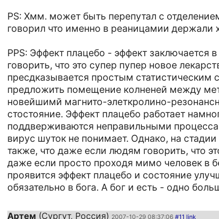
PS: Хмм. может быть перепутал с отделением
говорил что именно в реаницамии держали хр
PPS: Эффект плацебо - эффект заключается в
говорить, что это супер пупер новое лекарс
пресдказывается простым статистическим 
предложить помещение колненей между мета
новейшимй магнито-элеткролино-резонансны
стостояние. Эффект плацебо работает намно
поддверживаются неправильными процессавм
вирус шуток не понимает. Однако, на стади
также, что даже если людям говорить, что эт
даже если просто проходя мимо человек в бе
проявится эффект плацебо и состояние улуч
обязательно в бога. А бог и есть - одно боль
Артем
(Сургут, Россия)
2007-10-29 08:37:06
#11
link