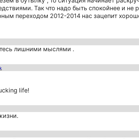
зем в бутылку", то ситуация начинает раскру
дствиями. Так что надо быть спокойнее и не 
арным переходом 2012-2014 нас зацепит хорошо
зитесь лишними мыслями .
nk
king life!
жизни.