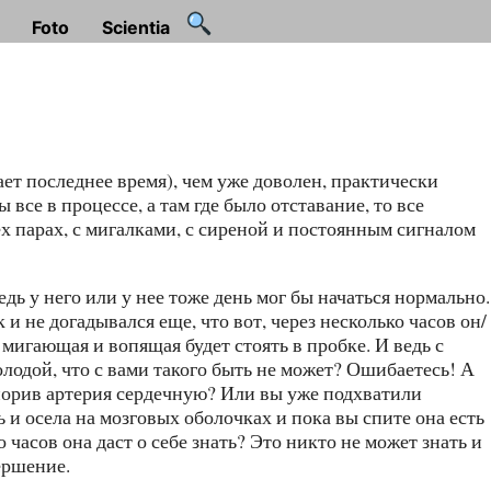
Foto
Scientia
ает последнее время), чем уже доволен, практически
ы все в процессе, а там где было отставание, то все
сех парах, с мигалками, с сиреной и постоянным сигналом
дь у него или у нее тоже день мог бы начаться нормально.
и не догадывался еще, что вот, через несколько часов он/
я мигающая и вопящая будет стоять в пробке. И ведь с
лодой, что с вами такого быть не может? Ошибаетесь! А
купорив артерия сердечную? Или вы уже подхватили
 и осела на мозговых оболочках и пока вы спите она есть
 часов она даст о себе знать? Это никто не может знать и
ершение.