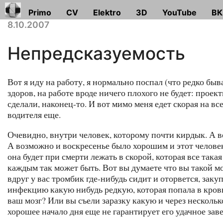
Primo
CV
Elektro
3D
YouTube
ВК
8.10.2007
Непредсказуемость
Вот я иду на работу, я нормально поспал (что редко быв
здоров, на работе вроде ничего плохого не будет: проект
сделали, наконец-то. И вот мимо меня едет скорая на в
водителя еще.
Очевидно, внутри человек, которому почти кирдык. А ве
А возможно и воскресенье было хорошим и этот человек 
она будет при смерти лежать в скорой, которая все така
каждым так может быть. Вот вы думаете что вы такой мо
вдруг у вас тромбик где-нибудь сидит и оторвется, за
инфекцию какую нибудь редкую, которая попала в кровь
ваш мозг? Или вы съели заразку какую и через несколько
хорошее начало дня еще не гарантирует его удачное зав