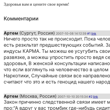
Здоровья вам и цените свое время!
Комментарии
Артем
(Сургут, Россия)
2007-10-08 14:12:39
#1
link
Ничего просто так не происходит. Пока чело
есть резкльтат предшествующих событий. За
индусы КАРМА. Ты можеш ее усугубить своим
развязке, а можеш упростить просто ведя с
здоровья, В женской консультации написано
что если взглянуть на человечество в целом 
Наркотики, Случайные связи все направлено
считают что это и есть геноцид нашего народ
Артем
(Москва, Россия)
2007-10-10 20:15:34
#2
link
Закон причинно следственной связи имеет ме
про:"А вдруг у вас тромбик где-нибудь сиди