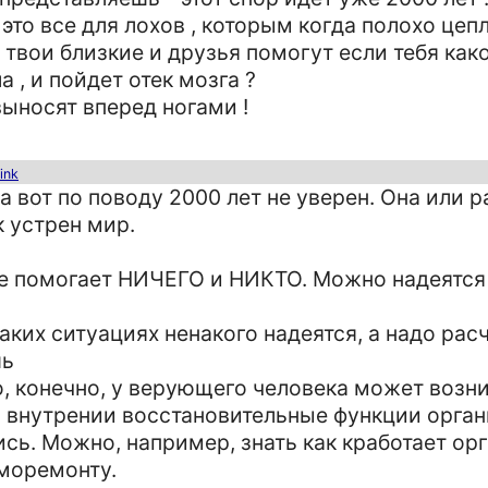
 это все для лохов , которым когда полохо це
 твои близкие и друзья помогут если тебя как
 , и пойдет отек мозга ?
выносят вперед ногами !
link
да вот по поводу 2000 лет не уверен. Она или
к устрен мир.
 не помогает НИЧЕГО и НИКТО. Можно надеятся 
аких ситуациях ненакого надеятся, а надо рас
шь
то, конечно, у верующего человека может возн
 внутрении восстановительные функции орган
сь. Можно, например, знать как кработает ор
аморемонту.