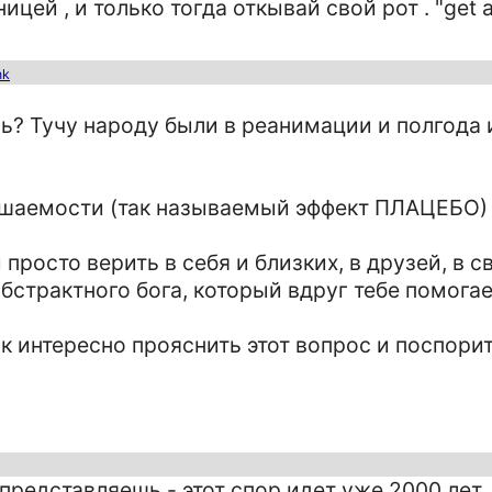
й , и только тогда откывай свой рот . "get a f
nk
ь? Тучу народу были в реанимации и полгода и 
нушаемости (так называемый эффект ПЛАЦЕБО) 
просто верить в себя и близких, в друзей, в 
бстрактного бога, который вдруг тебе помога
ак интересно прояснить этот вопрос и поспори
 представляешь - этот спор идет уже 2000 лет 