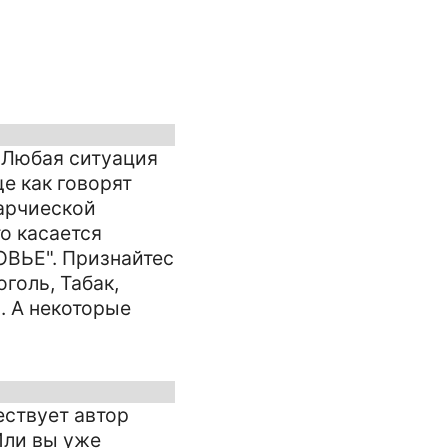
. Любая ситуация
е как говорят
карчиеской
о касается
ОВЬЕ". Признайтес
оголь, Табак,
. А некоторые
ествует автор
Или вы уже