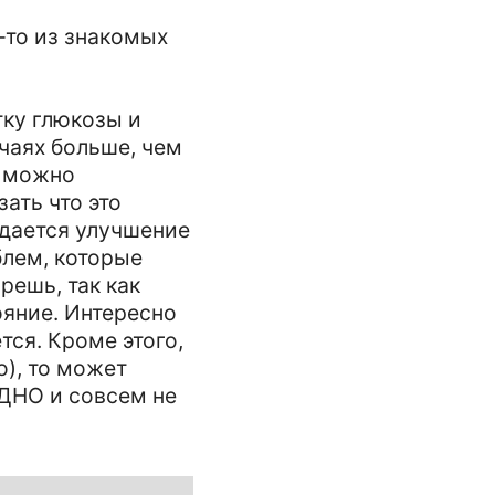
о-то из знакомых
тку глюкозы и
учаях больше, чем
м можно
ать что это
юдается улучшение
блем, которые
ешь, так как
ояние. Интересно
тся. Кроме этого,
о), то может
ОДНО и совсем не