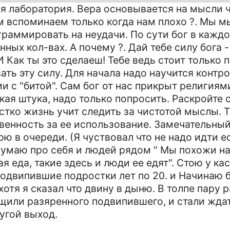
 лаборатория. Вера основывается на мысли ч
ом вспоминаем только когда нам плохо ?. Мы
граммировать на неудачи. По сути бог в каждо
ных кол-вах. А почему ?. Дай тебе силу бога -
 Как ты это сделаеш! Тебе ведь стоит только п
ть эту силу. Для начала надо научится контро
и с "битой". Сам бог от нас прикрыт религиям
я штука, надо только попросить. Раскройте 
стко жизнь учит следить за чистотой мыслы. Т
венность за ее использование. Замечательны
ю в очереди. (Я чуствовал что не надо идти ес
Думаю про себя и людей рядом " Мы похожи на
я еда, такие здесь и люди ее едят". Стою у ка
 подвипившие подростки лет по 20. и Начинаю 
отя я сказал что двину в дыню. В толпе пару 
щили разяренного подвипившего, и стали ждат
ругой выход.