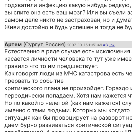
подхватили инфекцию какую нибудь редкую, 
вы спите она есть ваш мозг? Или вы съели за
самом деле никто не застрахован, но и думат
Живи достойно и будь успешен и тогда не бу
Артем
(Сургут, Россия)
2007-10-15 11:51:49
#3
link
Естественно в ряде случае есть исключения
касается личности человека то тут уже имее
правило что то им предшествует.
Как говорят люди из МЧС катастрова есть ч
прервать то событие
критического плана не произойдет. Гораздо 
переодически попадаем. Хотя нам кажется 
Но по какойто нелепой (как нам кажется) сл
именно с теми людьми. Которых мы когдато 
ситуация как бы провоцирует на разворот н
даем бурно развиваться критической ситуаци