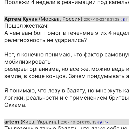
Пролежи 4 недели в реанимации под капельнице
Артем Кучин
(Москва, Россия)
2007-10-23 18:31:38
#8
li
Пошел жесткач!
А чем вам бог помог в теченмие этих 4 недел
релегиозность не ударились?
Нет, я конечно понимаю, что фактор самов
мобилизировать
резервы организма, но все же, можно ведь и 
земле, в конце концов. Зачем придумывать а
Я понимаю, что лезу в бадягу, но мне жуть к
логики, реальности и с применением бритвы
Оккама.
artem
(Киев, Украина)
2007-10-24 01:06:13
#9
link
Ты лезешь в такую бадягу , что даже себе не