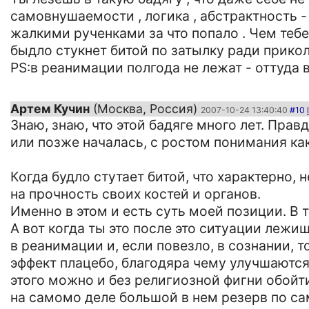
самовнушаемости , логика , абстрактность -
жалкими рученками за что попало . Чем тебе
быдло стукнет битой по затылку ради прикола
PS:в реанимации полгода не лежат - оттуда 
Артем Кучин
(Москва, Россия)
2007-10-24 13:40:40
#10
Знаю, знаю, что этой бадяге много лет. Прав
или позже началась, с ростом понимания ка
Когда будло стутает битой, что характерно,
на прочность своих костей и органов.
Именно в этом и есть суть моей позиции. В т
А вот когда ты это после это ситуации лежи
в реанимации и, если повезло, в сознании, 
эффект плацебо, благодяра чему улучшаются
этого можно и без религиозной фигни обойти
на самомо деле большой в нем резерв по с