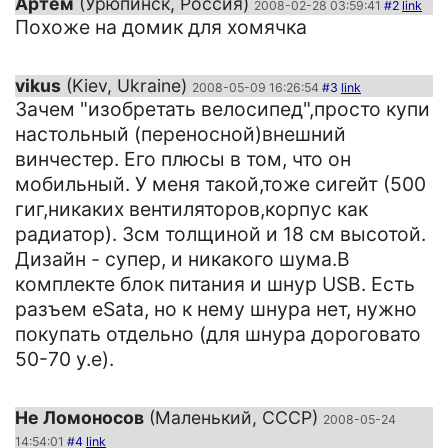
Артем
(Урюпинск, Россия)
2008-02-28 03:59:41
#2
link
Похоже на домик для хомячка
vikus
(Kiev, Ukraine)
2008-05-09 16:26:54
#3
link
Зачем "изобретать велосипед",просто купи
настольный (переносной)внешний
винчестер. Его плюсы в том, что он
мобильный. У меня такой,тоже сигейт (500
гиг,никаких вентиляторов,корпус как
радиатор). 3см толщиной и 18 см высотой.
Дизайн - супер, и никакого шума.В
комплекте блок питания и шнур USB. Есть
разъем eSata, но к нему шнура нет, нужно
покупать отдельно (для шнура дороговато
50-70 у.е).
Не Ломоносов
(Маленький, СССР)
2008-05-24
14:54:01
#4
link