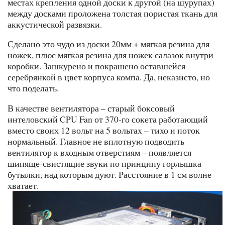
местах крепления одной доски к другой (на шурупах)
между досками проложена толстая пористая ткань для
аккустической развязки.
Сделано это чудо из доски 20мм + мягкая резина для
ножек, плюс мягкая резина для ножек салазок внутри
коробки. Зашкурено и покрашено оставшейся
серебрянкой в цвет корпуса компа. Да, неказисто, но
что поделать.
В качестве вентилятора – старый боксовый
интеловский CPU Fan от 370-го сокета работающий
вместо своих 12 вольт на 5 вольтах – тихо и поток
нормальный. Главное не вплотную подводить
вентилятор к входным отверстиям – появляется
шипяще-свистящие звуки по принципу горлышка
бутылки, над которым дуют. Расстояние в 1 см волне
хватает.