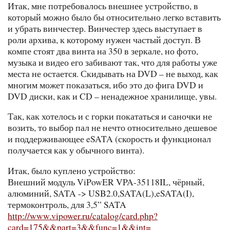
Итак, мне потребовалось внешнее устройство, в
который можно было бы относительно легко вставить
и убрать винчестер. Винчестер здесь выступает в
роли архива, к которому нужен частый доступ. В
компе стоят два винта на 350 в зеркале, но фото,
музыка и видео его забивают так, что для работы уже
места не остается. Скидывать на DVD – не выход, как
многим может показаться, ибо это до фига DVD и
DVD диски, как и CD – ненадежное хранилище, увы.
Так, как хотелось и с горки покататься и саночки не
возить, то выбор пал не нечто относительно дешевое
и поддерживающее eSATA (скорость и функционал
получается как у обычного винта).
Итак, было куплено устройство:
Внешний модуль ViPowER VPA-35118IL, чёрный,
алюминий, SATA -> USB2.0,SATA(L),eSATA(I),
термоконтроль, для 3,5” SATA
http://www.vipower.ru/catalog/card.php?
card=175&&part=3&&func=1&&int=