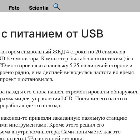
Foto
Scientia
с питанием от USB
 в котором символьный ЖКД 4 строки по 20 символов
SD без монитора. Компьютер был абсолютно тихим (без
CD монтировался в панельку 5.25 на лицевой стороне и
оено радио, и на дисплей выводилась частота во время
проект и остановился.
два назад я его снова нашел, отремонтировал и обнаружил,
граммами для управления LCD. Поставил его на сто и
роработал где-то полгода.
не наконец-то привезли заказанную паяльную станцию
ыми инструментами. Кроме этого решил его
зъема внутри компьютера. Сами понимаете, как это
и на него +5В с внешней стороны.