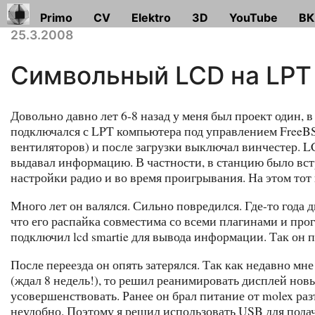
Primo
CV
Elektro
3D
YouTube
ВК
25.3.2008
Символьный LCD на LPT 
Довольно давно лет 6-8 назад у меня был проект один,
подключался с LPT компьютера под управлением FreeB
вентиляторов) и после загрузки выключал винчестер. L
выдавал информацию. В частности, в станцию было встр
настройки радио и во время проигрывания. На этом тот 
Много лет он валялся. Сильно повредился. Где-то года 
что его распайка совместима со всеми плагинами и про
подключил lcd smartie для вывода информации. Так он п
После переезда он опять затерялся. Так как недавно м
(ждал 8 недель!), то решил реанимировать дисплей нов
усовершенствовать. Ранее он брал питание от molex ра
неудобно. Поэтому я решил использовать USB для подач