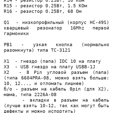
R14 - резистор 0.25Вт, 10 КОм

R15 - резистор 0.25Вт, 1.5 КОм

R16 - резистор 0.25Вт, 68 Ом

Q1  - низкопрофильный (корпус HC-49S) 
кварцевый резонатор 16Mhz первой 
гармоники

PB1 - узкая кнопка (нормально 
разомкнута) типа TC-3121

X1  - гнездо (папа) IDC 10 на плату

X3  - USB гнездо на плату USBB-1J

X2  - 8 Pin угловой разъем (папа) 
(типа 6604PRA-08, можно взять больше: 
10, 12..., и отломать лишнее)

б/о - разъем на кабель 8pin (для X2), 
мама, типа 2226A-08

    - вкладки в разъем на кабель 
(лучше взять 10-12, так как могут быть 
дефекты и можно испортить)
