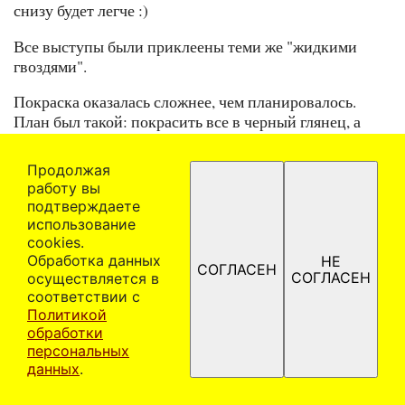
снизу будет легче :)
Все выступы были приклеены теми же "жидкими
гвоздями".
Покраска оказалась сложнее, чем планировалось.
План был такой: покрасить все в черный глянец, а
потом по трафарету нанести кнопки. Однако,
оказалось, что одного большого баллона на всю
Продолжая
поверхность мало. Надо полтора. А красной краски не
работу вы
было в больших баллонах, так что тоже не хватило,
подтверждаете
пришлось два покупать. Кроме этого, выяснилось, что
использование
красить я не умею, поэтому трафареты плохо
сооkiеѕ.
прилегали и местами есть "заплывы". Но в целом
Обработка данных
НЕ
СОГЛАСЕН
СОГЛАСЕН
осуществляется в
получилось сносно.
соответствии с
Итак, общий план:
Политикой
обработки
Вырезать квадрат 90х90 см.
персональных
данных
.
Разметить карандашом как сверху, так и снизу
на квадраты 30х30 см.