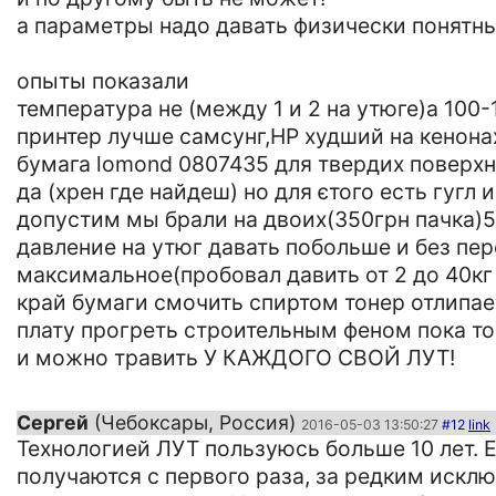
а параметры надо давать физически понятн
опыты показали
температура не (между 1 и 2 на утюге)а 100-
принтер лучше самсунг,НР худший на кенона
бумага lomond 0807435 для твердих поверх
да (хрен где найдеш) но для єтого есть гугл 
допустим мы брали на двоих(350грн пачка)5
давление на утюг давать побольше и без пе
максимальное(пробовал давить от 2 до 40кг
край бумаги смочить спиртом тонер отлипа
плату прогреть строительным феном пока то
и можно травить У КАЖДОГО СВОЙ ЛУТ!
Сергей
(Чебоксары, Россия)
2016-05-03 13:50:27
#12
link
Технологией ЛУТ пользуюсь больше 10 лет. 
получаются с первого раза, за редким исключ