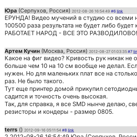
Юра
(Серпухов, Россия)
2012-08-26 16:54:49
#6
link
ЕРУНДА! Видео мучений в студию со всеми 
100500 раза результата не будет либо буде
РАБОТАЕТ НАРОД - ВСЕ ЭТО РАЗВОДИЛОВО
Артем Кучин
(Москва, Россия)
2012-08-27 01:03:35
#7
li
Какое на фиг видео? Кривость рук никак не о
больше чем 10 на 10 см вообще не делал. Ес
нужен. Но для маленьких плат все на стольк
раз. Не было такого.
Тут еще принтер домой прикупил сетодиодны
садится и точность очень высокая.
Так, для справка, я все SMD нынче делаю, св
резисторы и кондеры - размер 0805.
terrs
()
2012-09-16 05:11:54
#8
link
2 2012-08-26 16:54:49 Юра (Серпухов, Росси