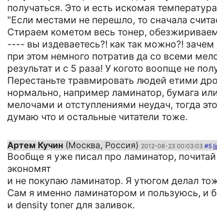
получаться. Это и есть искомая температура 
"Если местами не перешло, то сначала счита
Стираем кометом весь тонер, обезжириваем 
---- вы издеваетесь?! как так можно?! заче
при этом немного потратив да со всеми мел
результат и с 5 раза! У когото воопще не по
Перестаньте травмировать людей етими дро
нормально, например ламинатор, бумага или 
мелочами и отступлениями неудач, тогда это
думаю что и остальные читатели тоже.
Артем Кучин
(Москва, Россия)
2012-08-23 00:03:03
#5
l
Вообще я уже писал про ламинатор, почитай 
экономят
и не покупаю ламинатор. Я утюгом делал тож
Сам я именно ламинатором и пользуюсь, и 
и density toner для заливок.