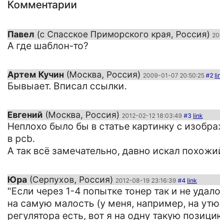
Комментарии
Павел
(с Спасское Приморского края, Россия)
20
А где шаблон-то?
Артем Кучин
(Москва, Россия)
2009-01-07 20:50:25
#2
li
Бывыает. Вписал ссылки.
Евгений
(Москва, Россия)
2012-02-12 18:03:49
#3
link
Неплохо было бы в статье картинку с изображ
в pcb.
А так всё замечательно, давно искал похожий
Юра
(Серпухов, Россия)
2012-08-19 23:16:39
#4
link
"Если через 1-4 попытке тонер так и не уда
на самую малость (у меня, например, на ут
регулятора есть, вот я на одну такую позици