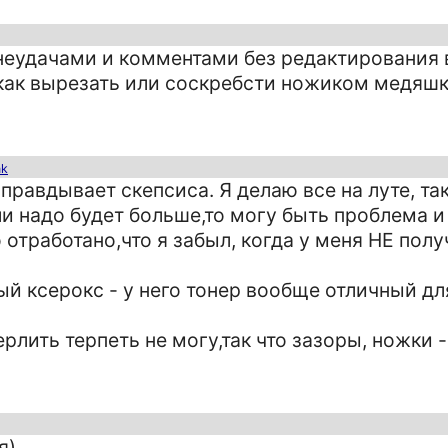
неудачами и комментами без редактирования 
т как вырезать или соскребсти ножиком медяшк
!
nk
правдывает скепсиса. Я делаю все на луте, так
ли надо будет больше,то могу быть проблема и
о отработано,что я забыл, когда у меня НЕ пол
й ксерокс - у него тонер вообще отличный для
ерлить терпеть не могу,так что зазоры, ножки 
я)