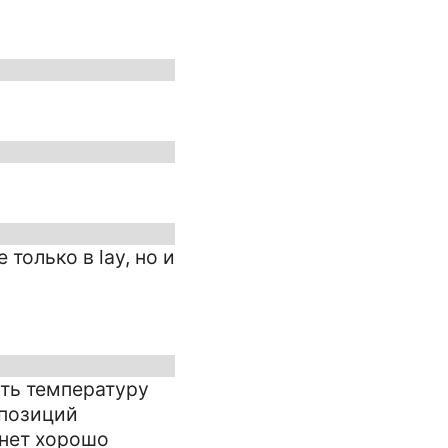
только в lay, но и
ять температуру
 позиций
анет хорошо