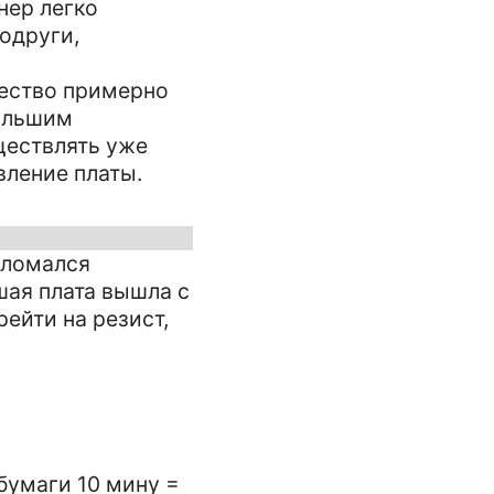
нер легко
одруги,
чество примерно
Большим
ществлять уже
вление платы.
 сломался
шая плата вышла с
рейти на резист,
 бумаги 10 мину =