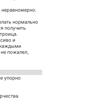
а неравномерно.
делать нормально
ся получить
строица.
асиво и
с каждыми
 не пожалел,
ие упорно
орчества