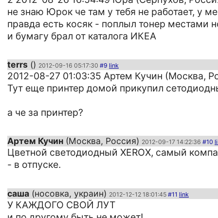
не знаю Юрок че там у тебя не работает, у м
правда есть косяк - поплыл тонер местами 
и бумагу брал от каталога ИКЕА
terrs
()
2012-09-16 05:17:30
#9
link
2012-08-27 01:03:35 Артем Кучин (Москва, Р
Тут еще принтер домой прикупил сетодиодн
а че за принтер?
Артем Кучин
(Москва, Россия)
2012-09-17 14:22:36
#10
l
Цветной светодиодный XEROX, самый компакт
- в отпуске.
саша
(носовка, украин)
2012-12-12 18:01:45
#11
link
У КАЖДОГО СВОЙ ЛУТ
и по другому быть не может!