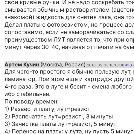
свои кривые ручки. И не надо соскребать то
смывается обычным растворителем (ацетоном
знакомой) жидкость для снятия лака, она то
Делал платы с фоторезистом, но процесс до
сопоставимо, если не заморачиваться со с
преимуществом ЛУТ является то, что при о
минут через 30-40, начиная от печати на бум
Артем Кучин
(Москва, Россия)
2016-05-03 18:16:38
#13
Для чего-то простого я обычно пользую лут, 
ламинатор. При этом еще и картридж другой
4-го раза. Это в луте и бесит - смена любог
ибо стабильнее.
По поводу времен:
1) Развести плату, лут=резист
2) Распечатать лут=резист , 3 минуты
3) Зачистка платы лут=резист, 5 минут
4) Перенос на плату: у лута, ну пусть 5 мин