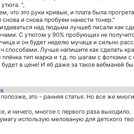
утюга. ",
ем, что это руки кривые, и плата была прогрет
снова и снова пробуем нанести тонер."
м издеваться над людьми лучшеб писали как с
очами. С утюгом у 90% пробующих не получит
лучица и он будет неделю мучаца и сильно рас
ч способами. Лучше напишите как сделать кр
плёнка тип марка и т.д. по шагам с фотками 
 будет в цене! И яб даже за такое вебманей бы
ink
попозже, это - ранняя статья. Но все же мног
е, и ничего, многое с первого раза выходило.
бумагу использую мелованую для детского тв