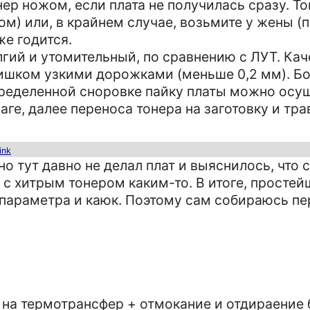
нер ножом, если плата не получилась сразу. То
) или, в крайнем случае, возьмите у жены (п
же годится.
лгий и утомительный, по сравнению с ЛУТ. Ка
лишком узкими дорожками (меньше 0,2 мм). 
пределенной сноровке пайку платы можно осу
аге, далее переноса тонера на заготовку и тра
link
но тут давно не делал плат и выяснилось, что
 с хитрым тонером каким-то. В итоге, простей
о параметра и каюк. Поэтому сам собираюсь пе
ут на термотрансфер + отмокание и отдираение