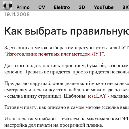
Primo
CV
Elektro
3D
YouTube
ВК
19.11.2008
Как выбрать правильну
Здесь описан метод выбора температуры утюга для ЛУТ 
"
Изготовление печатных плат методом ЛУТ
".
Для этого надо запастись терпением, бумагой, лазерным
конечно. Травить не придется, просто придется нескольк
Предлагаю пару шаблонов (маленький можно несколько р
смотрелку и печаталку этих шаблонов можно здесь скач
- ссылка внизу страницы). Шаблоны:
test.LAY
- малень
Готовим плату, как описано в самом методе (ссылка выш
Итак, печатаем шаблон. Печатаем на максимальном DPI (
настройка для печати на прозрачной пленке.