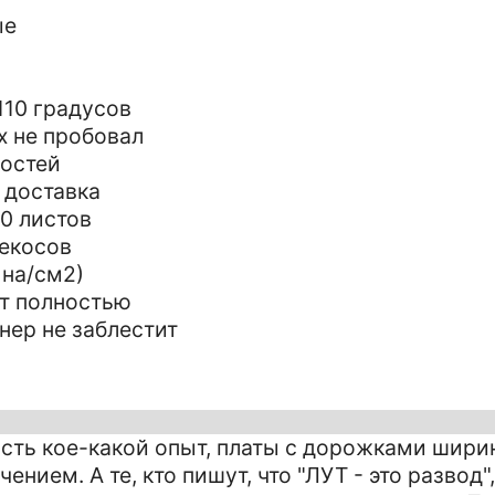
ые
110 градусов
х не пробовал
ностей
и доставка
0 листов
рекосов
 на/см2)
ет полностью
нер не заблестит
Есть кое-какой опыт, платы с дорожками шири
ением. А те, кто пишут, что "ЛУТ - это развод