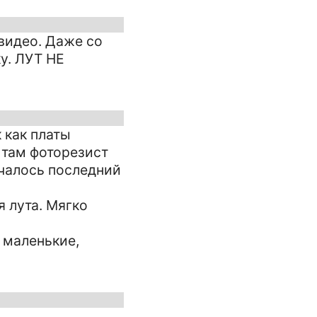
видео. Даже со
у. ЛУТ НЕ
 как платы
 там фоторезист
учалось последний
 лута. Мягко
- маленькие,