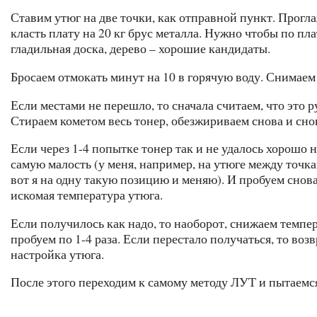
Ставим утюг на две точки, как отправной пункт. Прогл
класть плату на 20 кг брус металла. Нужно чтобы по п
гладильная доска, дерево – хорошие кандидаты.
Бросаем отмокать минут на 10 в горячую воду. Снимаем 
Если местами не перешло, то сначала считаем, что это 
Стираем кометом весь тонер, обезжириваем снова и сно
Если через 1-4 попытке тонер так и не удалось хорошо 
самую малость (у меня, например, на утюге между точк
вот я на одну такую позицию и меняю). И пробуем снова 
искомая температура утюга.
Если получилось как надо, то наоборот, снижаем темпе
пробуем по 1-4 раза. Если перестало получаться, то во
настройка утюга.
После этого переходим к самому методу ЛУТ и пытаемся