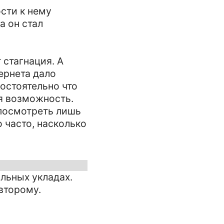
ости к нему
а он стал
 стагнация. А
тернета дало
остоятельно что
ая возможность.
 посмотреть лишь
о часто, насколько
альных укладах.
 второму.