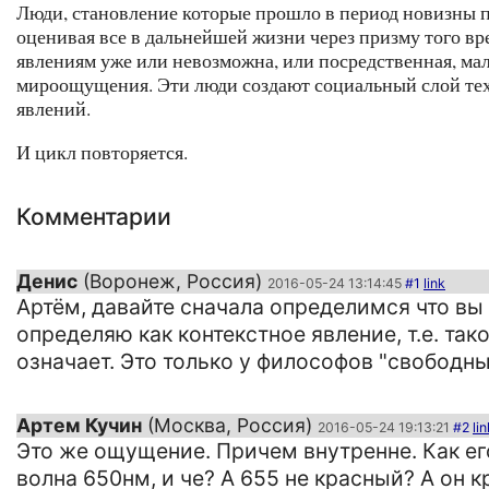
Люди, становление которые прошло в период новизны п
оценивая все в дальнейшей жизни через призму того в
явлениям уже или невозможна, или посредственная, мал
мироощущения. Эти люди создают социальный слой тех,
явлений.
И цикл повторяется.
Комментарии
Денис
(Воронеж, Россия)
2016-05-24 13:14:45
#1
link
Артём, давайте сначала определимся что вы
определяю как контекстное явление, т.е. так
означает. Это только у философов "свободн
Артем Кучин
(Москва, Россия)
2016-05-24 19:13:21
#2
lin
Это же ощущение. Причем внутренне. Как ег
волна 650нм, и че? А 655 не красный? А он 