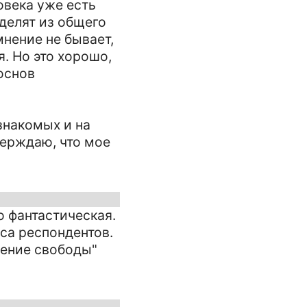
овека уже есть
делят из общего
мнение не бывает,
. Но это хорошо,
 основ
знакомых и на
верждаю, что мое
о фантастическая.
са респондентов.
щение свободы"