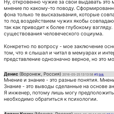
Ну, откровенно чужие за свои выдавать это
мнение по какому-то поводу. Сформированно
фона только те высказывания, которые совпа
то под воздействием чужих якобы совпадающ
так как приводит к более глубокому взгляду. 
существования человеческого социума.
Конкретно по вопросу - мое заключение осн
том, что я слышал и читал в мемуарах и инт
представление однозначно верное, но это мо
Денис
(Воронеж, Россия)
2016-05-25 13:13:58
#5
link
Мнение и знание - это разные понятия. Мне
Знание - это выводы сделанные на основе а
Я инженер, потому лишь могу предположить
необходимо обратиться к психологии.
Артем Кучин
(Москва, Россия)