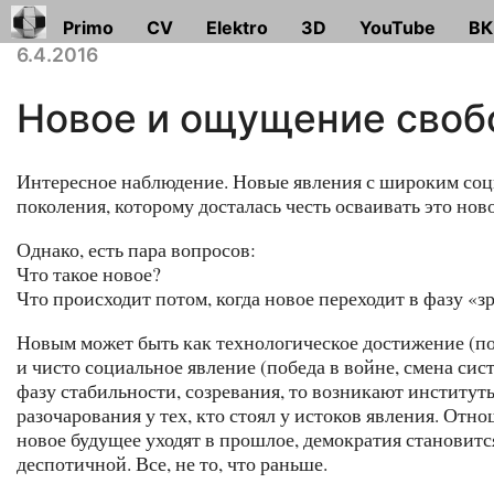
Primo
CV
Elektro
3D
YouTube
ВК
6.4.2016
Новое и ощущение сво
Интересное наблюдение. Новые явления с широким со
поколения, которому досталась честь осваивать это но
Однако, есть пара вопросов:
Что такое новое?
Что происходит потом, когда новое переходит в фазу «з
Новым может быть как технологическое достижение (поле
и чисто социальное явление (победа в войне, смена сис
фазу стабильности, созревания, то возникают институ
разочарования у тех, кто стоял у истоков явления. Отн
новое будущее уходят в прошлое, демократия становитс
деспотичной. Все, не то, что раньше.