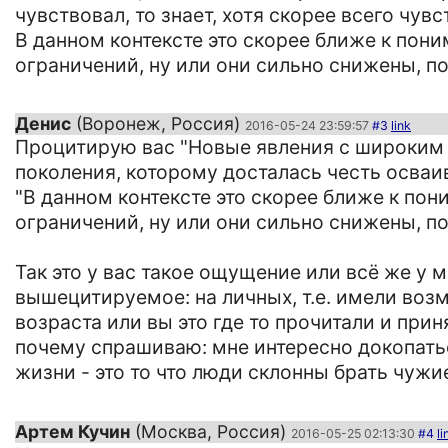
чувствовал, то знает, хотя скорее всего чув
В данном контексте это скорее ближе к пони
ограничений, ну или они сильно снижены, п
Денис
(Воронеж, Россия)
2016-05-24 23:59:57
#3
link
Процитирую вас "Новые явления с широким
поколения, которому досталась честь осваи
"В данном контексте это скорее ближе к пон
ограничений, ну или они сильно снижены, по
Так это у вас такое ощущение или всё же у 
вышецитируемое: на личных, т.е. имели во
возраста или вы это где то прочитали и прин
почему спрашиваю: мне интересно докопать
жизни - это то что люди склонны брать чуж
Артем Кучин
(Москва, Россия)
2016-05-25 02:13:30
#4
li