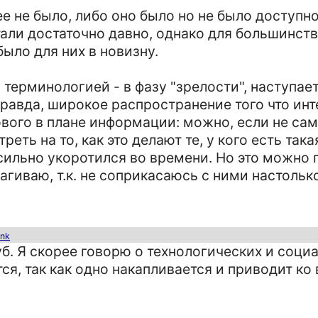
ее не было, либо оно было но не было доступн
али достаточно давно, однако для большинств
было для них в новизну.
терминологией - в фазу "зрелости", наступает
 Правда, широкое распространение того что ин
ового в плане информации: можно, если не сам
реть на то, как это делают те, у кого есть так
ь сильно укоротился во времени. Но это можно
агиваю, т.к. не соприкасаюсь с ними настольк
ink
б. Я скорее говорю о технологических и соци
ся, так как одно накапливается и приводит ко