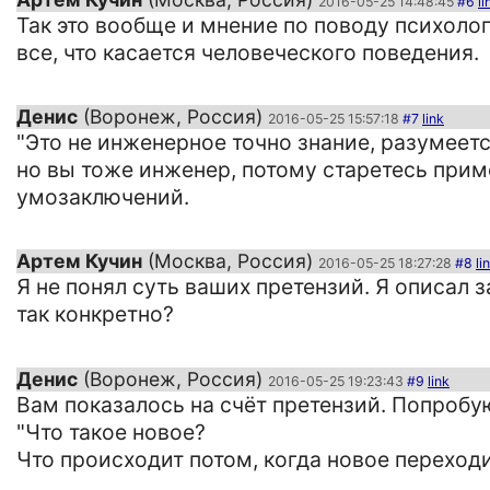
2016-05-25 14:48:45
#6
li
Так это вообще и мнение по поводу психолог
все, что касается человеческого поведения.
Денис
(Воронеж, Россия)
2016-05-25 15:57:18
#7
link
"Это не инженерное точно знание, разумеетс
но вы тоже инженер, потому старетесь приме
умозаключений.
Артем Кучин
(Москва, Россия)
2016-05-25 18:27:28
#8
li
Я не понял суть ваших претензий. Я описал 
так конкретно?
Денис
(Воронеж, Россия)
2016-05-25 19:23:43
#9
link
Вам показалось на счёт претензий. Попробу
"Что такое новое?
Что происходит потом, когда новое переходи