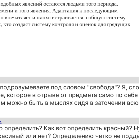
одобных явлений остаются людьми того периода,
ремени и того явления. Адаптация к последующим
о впечатляет и плохо встраивается в общую систему
 кто создаст систему контроля и оценок для грядущих
 подрозумеваете под словом "свобода"? Я, сл
ое, которое в отрыве от предмета само по себе
ым можно быть в мыслях сидя в заточении всю
k
о определить? Как вот определить красный? Н
красивый или нет? Определению четко не поддае