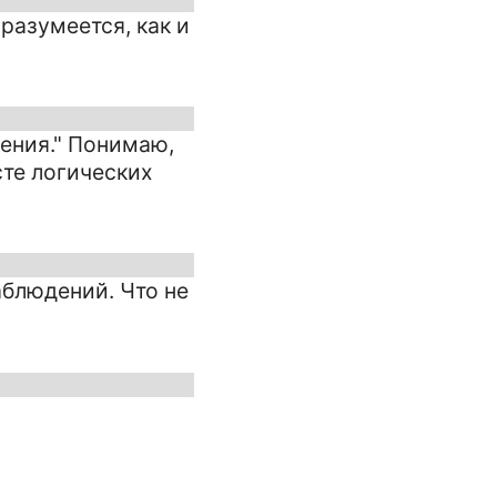
разумеется, как и
дения." Понимаю,
сте логических
аблюдений. Что не