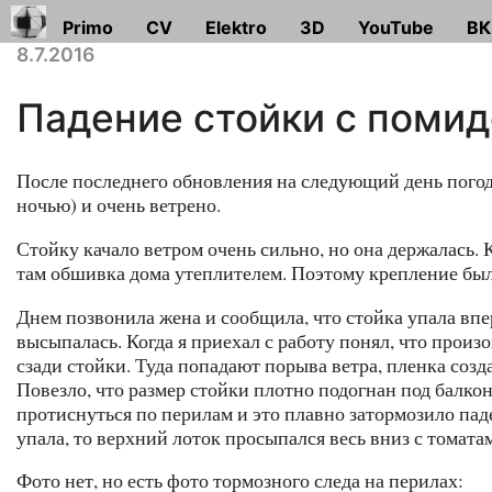
Primo
CV
Elektro
3D
YouTube
ВК
8.7.2016
Падение стойки с поми
После последнего обновления на следующий день погода
ночью) и очень ветрено.
Стойку качало ветром очень сильно, но она держалась. 
там обшивка дома утеплителем. Поэтому крепление бы
Днем позвонила жена и сообщила, что стойка упала впе
высыпалась. Когда я приехал с работу понял, что прои
сзади стойки. Туда попадают порыва ветра, пленка созд
Повезло, что размер стойки плотно подогнан под балкон
протиснуться по перилам и это плавно затормозило паде
упала, то верхний лоток просыпался весь вниз с томата
Фото нет, но есть фото тормозного следа на перилах: