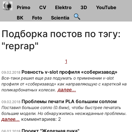
Primo
CV
Elektro
3D
YouTube
ВК
Foto
Scientia
Подборка постов по тэгу:
"reprap"
1
Ровность v-slot профиля «соберизавод»
09.02.2018
Все-таки решил еще раз подумать о применении v-slot
профиля от «соберизавод» как направляющую с кареткой на
далее...
поликарбонатных колесах.
Проблемы печати PLA большим соплом
09.02.2018
Поставил большое сопло (0.6мм), чтобы быстрее печатать
большие модели. Но обнаружились неожиданные проблемы.
далее...
комментариев: 2
Проект "Железная рука"
06.02.2018