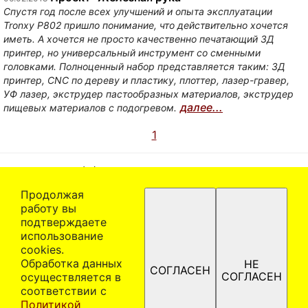
Спустя год после всех улучшений и опыта эксплуатации
Tronxy P802 пришло понимание, что действительно хочется
иметь. А хочется не просто качественно печатающий 3Д
принтер, но универсальный инструмент со сменными
головками. Полноценный набор представляется таким: 3Д
принтер, CNC по дереву и пластику, плоттер, лазер-гравер,
УФ лазер, экструдер пастообразных материалов, экструдер
далее...
пищевых материалов с подогревом.
1
(C)1999-2025 Артем Кучин
Email:
artem@artem.ru
Продолжая
работу вы
Политика в отношении обработки персональных
подтверждаете
данных
использование
При использовании материалов ссылка на сайта
сооkiеѕ.
www.artem.ru обязательна! Автор оставляет за собой
Обработка данных
НЕ
СОГЛАСЕН
право отказать в праве использования материалов на
СОГЛАСЕН
осуществляется в
безвозмездной основе без объяснения причин.
соответствии с
Материалы сайта защищены законом об авторских и
Политикой