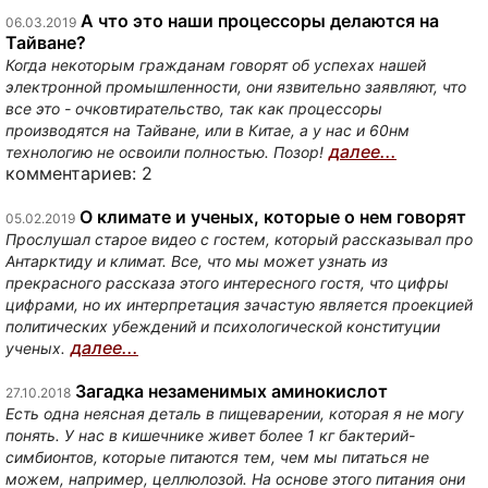
А что это наши процессоры делаются на
06.03.2019
Тайване?
Когда некоторым гражданам говорят об успехах нашей
электронной промышленности, они язвительно заявляют, что
все это - очковтирательство, так как процессоры
производятся на Тайване, или в Китае, а у нас и 60нм
далее...
технологию не освоили полностью. Позор!
комментариев: 2
О климате и ученых, которые о нем говорят
05.02.2019
Прослушал старое видео с гостем, который рассказывал про
Антарктиду и климат. Все, что мы может узнать из
прекрасного рассказа этого интересного гостя, что цифры
цифрами, но их интерпретация зачастую является проекцией
политических убеждений и психологической конституции
далее...
ученых.
Загадка незаменимых аминокислот
27.10.2018
Есть одна неясная деталь в пищеварении, которая я не могу
понять. У нас в кишечнике живет более 1 кг бактерий-
симбионтов, которые питаются тем, чем мы питаться не
можем, например, целлюлозой. На основе этого питания они