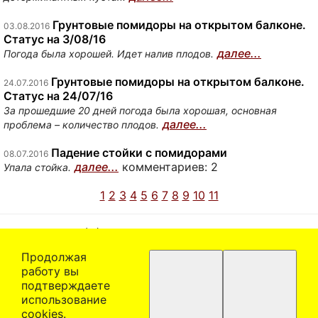
Грунтовые помидоры на открытом балконе.
03.08.2016
Статус на 3/08/16
далее...
Погода была хорошей. Идет налив плодов.
Грунтовые помидоры на открытом балконе.
24.07.2016
Статус на 24/07/16
За прошедшие 20 дней погода была хорошая, основная
далее...
проблема – количество плодов.
Падение стойки с помидорами
08.07.2016
далее...
комментариев: 2
Упала стойка.
1
2
3
4
5
6
7
8
9
10
11
(C)1999-2025 Артем Кучин
Email:
artem@artem.ru
Продолжая
работу вы
Политика в отношении обработки персональных
подтверждаете
данных
использование
При использовании материалов ссылка на сайта
сооkiеѕ.