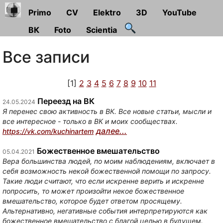
Primo
CV
Elektro
3D
YouTube
ВК
Foto
Scientia
Все записи
[1]
2
3
4
5
6
7
8
9
10
11
Переезд на ВК
24.05.2024
Я перенес свою активность в ВК. Все новые статьи, мысли и
все интересное - только в ВК и моих сообществах.
далее...
https://vk.com/kuchinartem
Божественное вмешательство
05.04.2021
Вера большинства людей, по моим наблюдениям, включает в
себя возможность некой божественной помощи по запросу.
Такие люди считают, что если искренне верить и искренне
попросить, то может произойти некое божественное
вмешательство, которое будет ответом просящему.
Альтернативно, негативные события интерпретируются как
божественное вмешательство с благой целью в будущем.