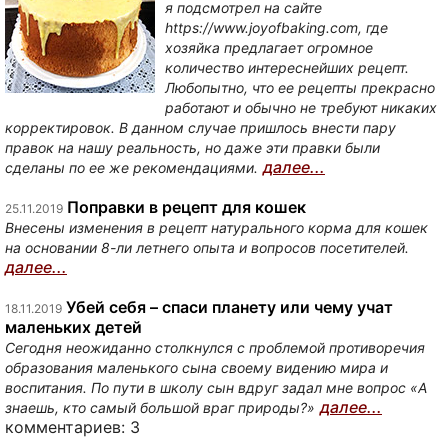
я подсмотрел на сайте
https://www.joyofbaking.com, где
хозяйка предлагает огромное
количество интереснейших рецепт.
Любопытно, что ее рецепты прекрасно
работают и обычно не требуют никаких
корректировок. В данном случае пришлось внести пару
правок на нашу реальность, но даже эти правки были
далее...
сделаны по ее же рекомендациями.
Поправки в рецепт для кошек
25.11.2019
Внесены изменения в рецепт натурального корма для кошек
на основании 8-ли летнего опыта и вопросов посетителей.
далее...
Убей себя – спаси планету или чему учат
18.11.2019
маленьких детей
Сегодня неожиданно столкнулся с проблемой противоречия
образования маленького сына своему видению мира и
воспитания. По пути в школу сын вдруг задал мне вопрос «А
далее...
знаешь, кто самый большой враг природы?»
комментариев: 3