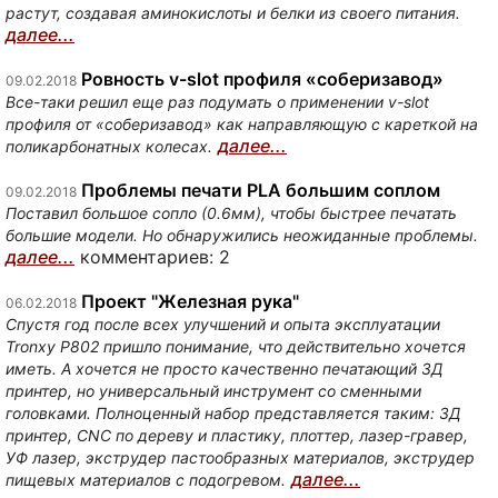
растут, создавая аминокислоты и белки из своего питания.
далее...
Ровность v-slot профиля «соберизавод»
09.02.2018
Все-таки решил еще раз подумать о применении v-slot
профиля от «соберизавод» как направляющую с кареткой на
далее...
поликарбонатных колесах.
Проблемы печати PLA большим соплом
09.02.2018
Поставил большое сопло (0.6мм), чтобы быстрее печатать
большие модели. Но обнаружились неожиданные проблемы.
далее...
комментариев: 2
Проект "Железная рука"
06.02.2018
Спустя год после всех улучшений и опыта эксплуатации
Tronxy P802 пришло понимание, что действительно хочется
иметь. А хочется не просто качественно печатающий 3Д
принтер, но универсальный инструмент со сменными
головками. Полноценный набор представляется таким: 3Д
принтер, CNC по дереву и пластику, плоттер, лазер-гравер,
УФ лазер, экструдер пастообразных материалов, экструдер
далее...
пищевых материалов с подогревом.