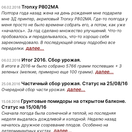
Tronxy P802MA
06.02.2018
Полтора года назад жена на день рождения мне подарила
мне 3Д принтер, акриловый Tronxy P802MA. Где-то полгода у
меня просто не было времени собрать его, а потом, как уже
«началось». За год сделано множество улучшений. Что-то
пробовалось и переделывалось, что-то хорошо себя
зарекомендовало. В последующей опишу подробно все
далее...
переделки.
Итог 2016. Сбор урожая.
06.02.2018
В итоге в 2016-м было собрано 5766 грамм поспевших + 3
далее...
зеленых (мелкие, примерно еще 100 грамм).
Частичный сбор урожая. Статус на 25/08/16
25.08.2016
далее...
Очередной сбор части урожая.
Грунтовые помидоры на открытом балконе.
15.08.2016
Статус на 15/08/16
Сначала погода была солнечной и теплой, но последняя
неделя выдалась дождливой и холодной. Неделю назад
началось дружное созревание плодов. Особенно на
далее...
детерминантных кустах.